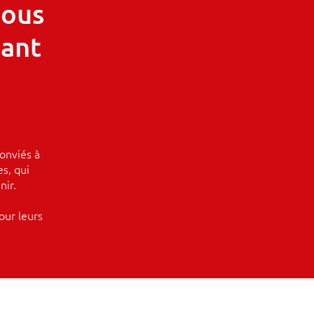
tous
nant
onviés à
s, qui
nir.
our leurs