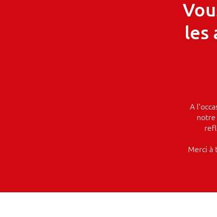
Vou
les
A l'occ
notre 
ref
Merci à 