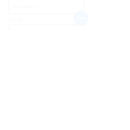
E-mail
société
message
je veux m'inscrire à la newsletter afin de
recevoir vos offres et vos promotions